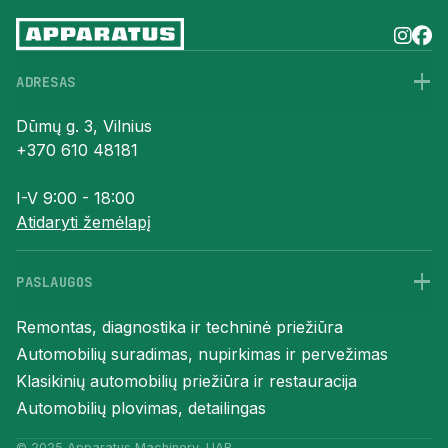


+
–
ADRESAS
Dūmų g. 3, Vilnius
+370 610 48181
I-V 9:00 - 18:00
Atidaryti žemėlapį
+
–
PASLAUGOS
Remontas, diagnostika ir techninė priežiūra
Automobilių suradimas, nupirkimas ir pervežimas
Klasikinių automobilių priežiūra ir restauracija
Automobilių plovimas, detailingas
© 2025 Apparatus Machinery, UAB