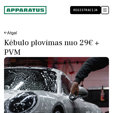
REGISTRACIJA

Atgal
←
Kėbulo plovimas nuo 29€ +
PVM